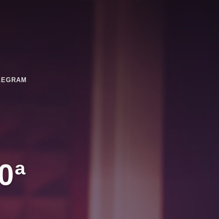
LEGRAM
0ª