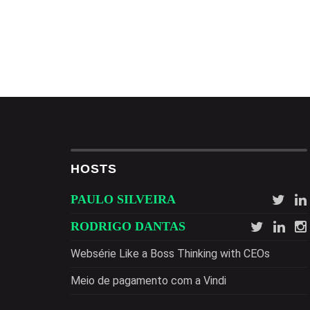
UMA COZINHA DIGITAL,
MULTICANAL COM LUIZ
CEO DO COZE
10ª TEMPORADA
JULHO 19, 2022
CLOUD, TRANSFORMAÇ
VANGUARDA COM ALEX
MAIORAL, CEO DA ORA
JULHO 06, 2022
HOSTS
PAULO SILVEIRA
RODRIGO DANTAS
Websérie Like a Boss Thinking with CEOs
Meio de pagamento com a Vindi