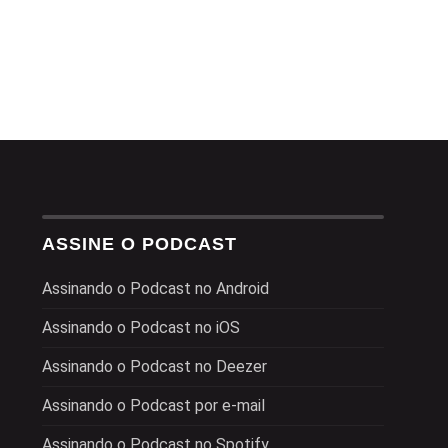
 NATIVA E
TELEFONIA MÓ
 COUTO,
GIGANTES E U
MARCOS E VAL
JULHO 13, 2022
ÃO E
ANDRE
CLE BRASIL
ASSINE O PODCAST
Assinando o Podcast no Android
Assinando o Podcast no iOS
Assinando o Podcast no Deezer
Assinando o Podcast por e-mail
Assinando o Podcast no Spotify