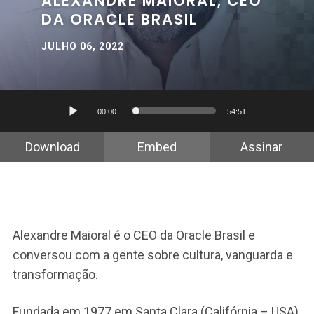
ALEXANDRE MAIORAL, CEO
DA ORACLE BRASIL
JULHO 06, 2022
Tocador
00:00
54:51
de
áudio
Download
Embed
Assinar
Alexandre Maioral é o CEO da Oracle Brasil e
conversou com a gente sobre cultura, vanguarda e
transformação.
Fundada em 1977 em Santa Clara (Califórnia – USA)