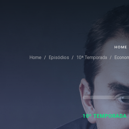
HOME
Home
Episódios
10ª Temporada
Econom
10ª TEMPORADA