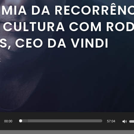
MIA DA RECORRÊNC
E CULTURA COM RO
, CEO DA VINDI
2
or
U
00:00
57:04
a