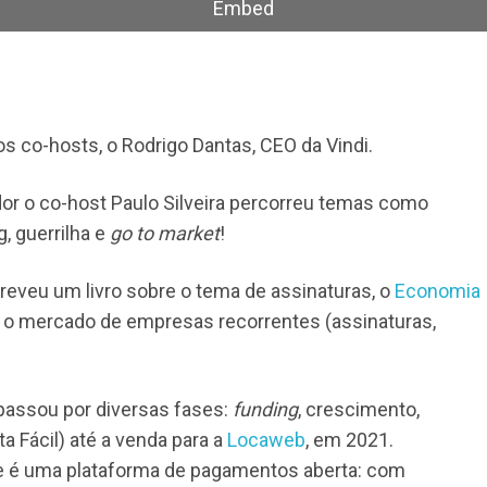
Embed
s
p
c
o
p
s co-hosts, o Rodrigo Dantas, CEO da Vindi.
b
p
r o co-host Paulo Silveira percorreu temas como
a
, guerrilha e
go to market
!
o
di
eveu um livro sobre o tema de assinaturas, o
Economia
o
, o mercado de empresas recorrentes (assinaturas,
v
passou por diversas fases:
funding
, crescimento,
a Fácil) até a venda para a
Locaweb
, em 2021.
 e é uma plataforma de pagamentos aberta: com