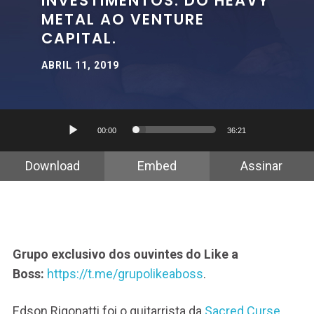
INVESTIMENTOS. DO HEAVY
METAL AO VENTURE
CAPITAL.
ABRIL 11, 2019
Tocador
00:00
36:21
de
áudio
Download
Embed
Assinar
Grupo exclusivo dos ouvintes do Like a
Boss:
https://t.me/grupolikeaboss
.
Edson Rigonatti foi o guitarrista da
Sacred Curse
,