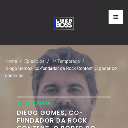
Home
Episódios
1ª Temporada
Diego Gomes, co-fundador da Rock Content. O poder do
conteúdo.
1ª TEMPORADA
DIEGO GOMES, CO-
FUNDADOR DA ROCK