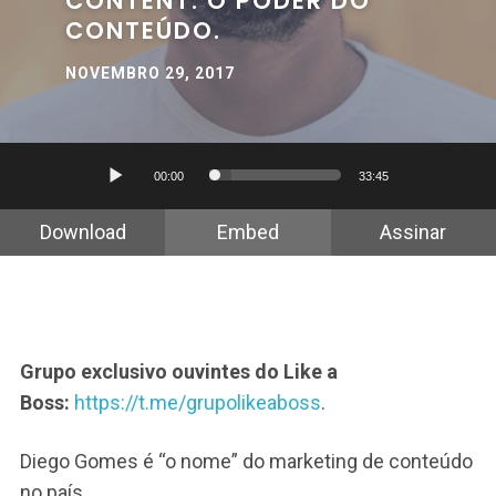
CONTENT. O PODER DO
CONTEÚDO.
NOVEMBRO 29, 2017
Tocador
00:00
33:45
de
áudio
Download
Embed
Assinar
Grupo exclusivo ouvintes do Like a
Boss:
https://t.me/grupolikeaboss
.
Diego Gomes é “o nome” do marketing de conteúdo
no país.