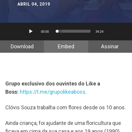
ABRIL 04, 2019
Tocador
00:00
34:24
de
áudio
Download
Embed
Assinar
Grupo exclusivo dos ouvintes do Like a
Boss:
https://t.me/grupolikeaboss
.
Clóvis Souza trabalha com flores desde os 10 anos.
Ainda criança, foi ajudante de uma floricultura que
ficava em cima da sua casa e aos 19 anos (1990)