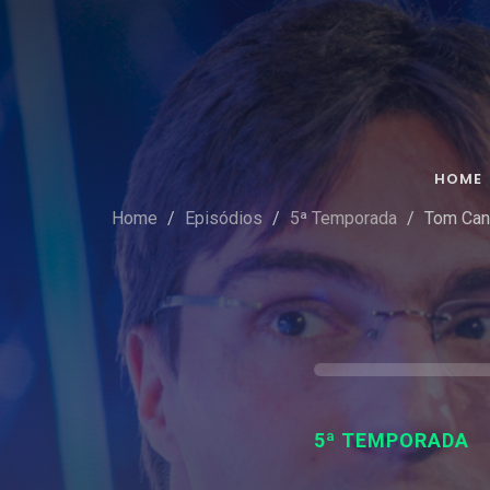
HOME
Home
Episódios
5ª Temporada
Tom Can
5ª TEMPORADA