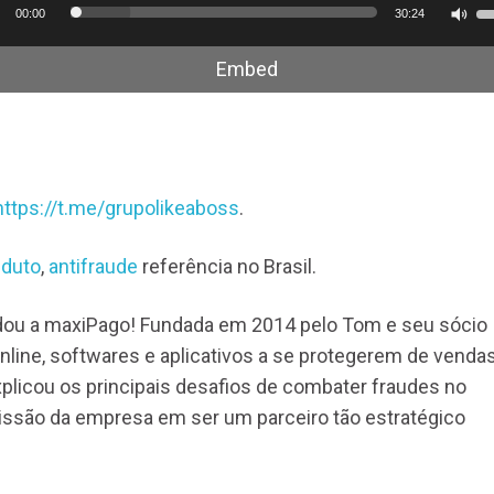
or
U
00:00
30:24
a
Embed
s
p
c
o
p
https://t.me/grupolikeaboss
.
b
p
duto
,
antifraude
referência no Brasil.
a
o
ndou a maxiPago! Fundada em 2014 pelo Tom e seu sócio
di
online, softwares e aplicativos a se protegerem de venda
o
plicou os principais desafios de combater fraudes no
v
missão da empresa em ser um parceiro tão estratégico