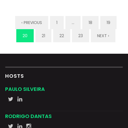
‹ PREVIOUS
1
…
18
19
20
21
22
23
NEXT ›
HOSTS
PAULO SILVEIRA
RODRIGO DANTAS