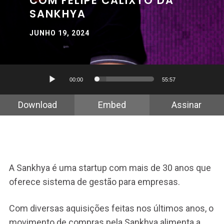
COM FELIPE CALIXTO DA
SANKHYA
JUNHO 19, 2024
Tocador
00:00
55:57
de
áudio
Download
Embed
Assinar
A Sankhya é uma startup com mais de 30 anos que
oferece sistema de gestão para empresas.
Com diversas aquisições feitas nos últimos anos, o
movimento de compras pela Sankhya alimenta a