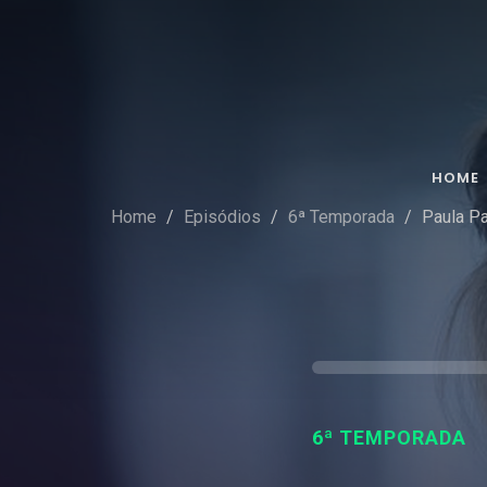
HOME
Home
Episódios
6ª Temporada
Paula Pa
6ª TEMPORADA