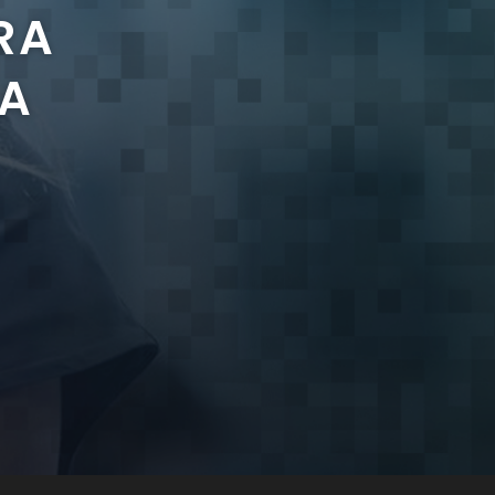
RA
 A