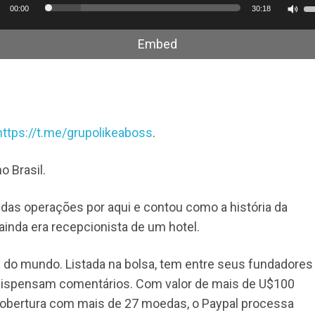
or
U
00:00
30:18
a
Embed
s
p
c
o
p
https://t.me/grupolikeaboss
.
b
p
o Brasil.
a
o
 das operações por aqui e contou como a história da
di
 ainda era recepcionista de um hotel.
o
v
do mundo. Listada na bolsa, tem entre seus fundadores
dispensam comentários. Com valor de mais de U$100
cobertura com mais de 27 moedas, o Paypal processa