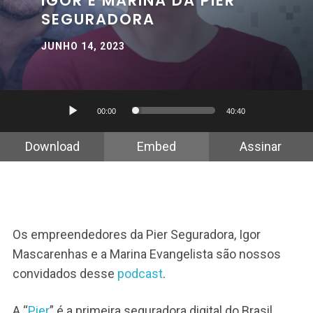
IGOR E MARINA DA PIER
SEGURADORA
JUNHO 14, 2023
Tocador
00:00
40:40
de
áudio
Download
Embed
Assinar
Os empreendedores da Pier Seguradora, Igor
Mascarenhas e a Marina Evangelista são nossos
convidados desse
podcast
.
A “
Pier
” é a primeira seguradora digital do Brasil.