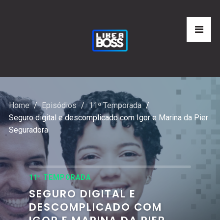
Home
Episódios
11ª Temporada
Seguro digital e descomplicado com Igor e Marina da Pier
Seguradora
11ª TEMPORADA
SEGURO DIGITAL E
DESCOMPLICADO COM