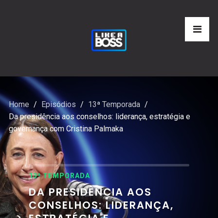
Home
Episódios
13ª Temporada
Da presidência aos conselhos: liderança, estratégia e
governança com Cristina Palmaka
13ª TEMPORADA
DA PRESIDÊNCIA AOS
CONSELHOS: LIDERANÇA,